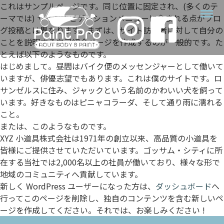
これはサンプルページです。同じ位置に固定され、(多くのテ
ーマでは) サイトナビゲーションメニューに含まれる点がブロ
グ投稿とは異なります。まずは、サイト訪問者に対して自分の
ことを説明する自己紹介ページを作成するのが一般的です。た
とえば以下のようなものです。
はじめまして。昼間はバイク便のメッセンジャーとして働いて
いますが、俳優志望でもあります。これは僕のサイトです。ロ
サンゼルスに住み、ジャックという名前のかわいい犬を飼って
います。好きなものはピニャコラーダ、そして通り雨に濡れる
こと。
または、このようなものです。
XYZ 小道具株式会社は1971年の創立以来、高品質の小道具を
皆様にご提供させていただいています。ゴッサム・シティに所
在する当社では2,000名以上の社員が働いており、様々な形で
地域のコミュニティへ貢献しています。
新しく WordPress ユーザーになった方は、
ダッシュボード
へ
行ってこのページを削除し、独自のコンテンツを含む新しいペ
ージを作成してください。それでは、お楽しみください !